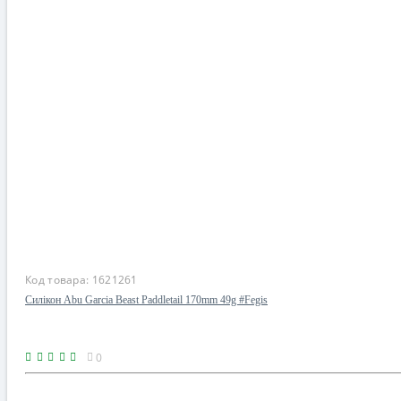
ТУРИЗМ
Код товара:
1621261
Силікон Abu Garcia Beast Paddletail 170mm 49g #Fegis
0