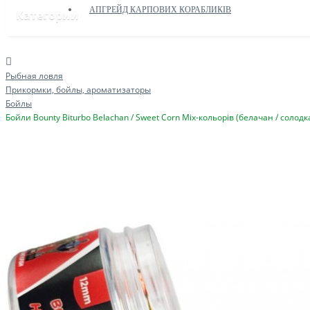
АПГРЕЙД КАРПОВИХ КОРАБЛИКІВ
Категории
Рыбная ловля
Прикормки, бойлы, ароматизаторы
Бойлы
Бойли Bounty Biturbo Belachan / Sweet Corn Mix-кольорів (белачан / солод
ДОПОМОГА ЗСУ
ПРИКОРМОЧНІ КОРАБЛИКИ