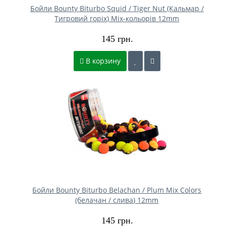
Бойли Bounty Biturbo Squid / Tiger Nut (Кальмар /
Тигровий горіх) Mix-кольорів 12mm
145 грн.
В корзину
Бойли Bounty Biturbo Belachan / Plum Mix Colors
(белачан / слива) 12mm
145 грн.