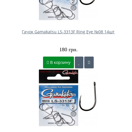
Гачок Gamakatsu LS-3313F Ring Eye №08 14шт
180 грн.
В корзину