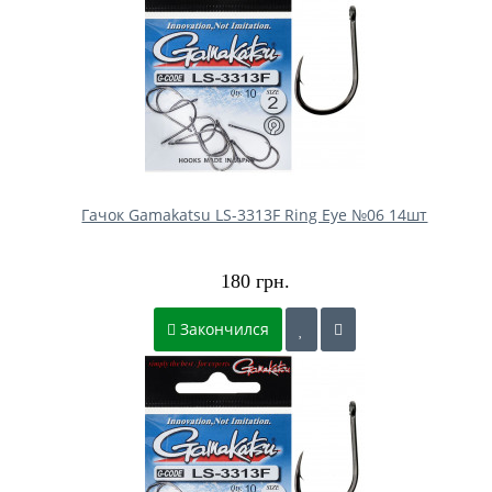
Гачок Gamakatsu LS-3313F Ring Eye №06 14шт
180 грн.
Закончился