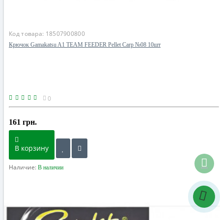
Код товара:
18507900800
Крючок Gamakatsu A1 TEAM FEEDER Pellet Carp №08 10шт
0
161 грн.
В корзину
Наличие:
В наличии