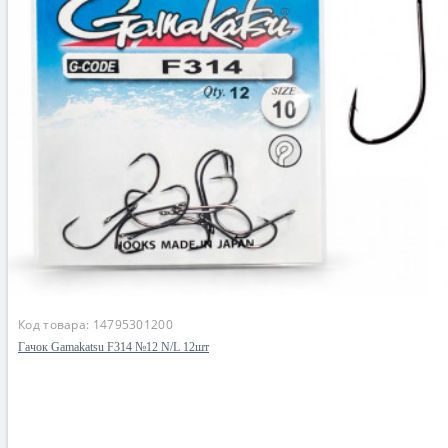
Код товара:
14795301200
Гачок Gamakatsu F314 №12 N/L 12шт