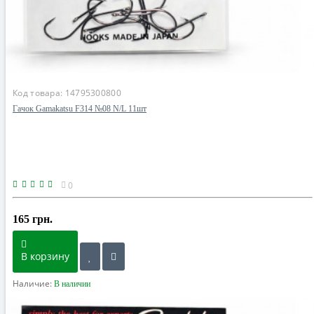
Код товара:
14795300800
Гачок Gamakatsu F314 №08 N/L 11шт
0
165 грн.
В корзину
Наличие:
В наличии