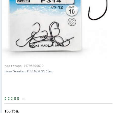
Код товара:
14795300600
Гачок Gamakatsu F314 №06 N/L 10шт
0
165 грн.