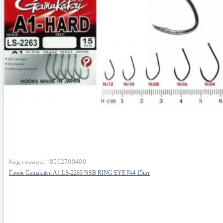
Код товара:
18502700400
Гачок Gamakatsu A1 LS-2263 NSB RING EYE №4 15шт