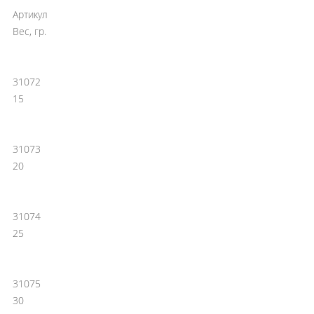
РАСПРОДАЖА ДО -50%
Артикул
Вес, гр.
31072
15
31073
20
31074
25
31075
30