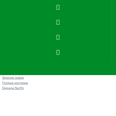
Рыбная ловля
Зимняя ловля
Теплые костюмы
Одежда Norfin