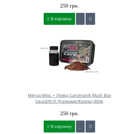
250 грн.
В корзину
Метод Мікс + Ліквід Carptronik Multi Box
Squid/Krill (Кальмар/Криль) 400g
250 грн.
В корзину