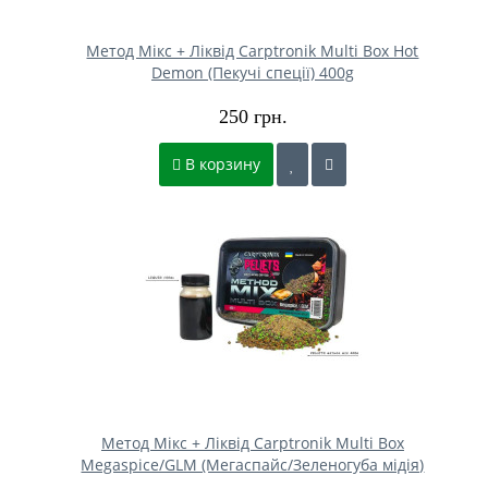
Метод Мікс + Ліквід Carptronik Multi Box Hot
Demon (Пекучі спеції) 400g
250 грн.
В корзину
Метод Мікс + Ліквід Carptronik Multi Box
Megaspice/GLM (Мегаспайс/Зеленогуба мідія)
400g