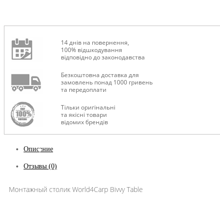
14 днів на повернення,
100% відшкодування
ТУРИЗМ
відповідно до законодавства
Безкоштовна доставка для
замовлень понад 1000 гривень
та передоплати
Тільки оригінальні
та якісні товари
відомих брендів
Описание
Отзывы (0)
Монтажный столик World4Carp Bivvy Table