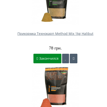
Прикормка Технокарп Method Mix 1kg Halibut
78 грн.
Закончился