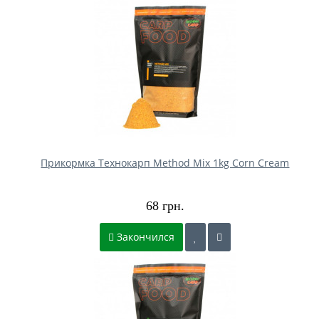
Прикормка Технокарп Method Mix 1kg Corn Cream
68 грн.
Закончился