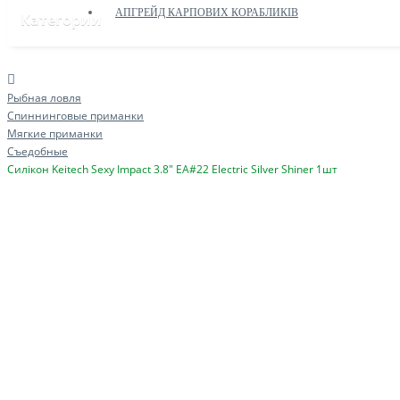
АПГРЕЙД КАРПОВИХ КОРАБЛИКІВ
Категории
Рыбная ловля
Спиннинговые приманки
Мягкие приманки
Съедобные
Силікон Keitech Sexy Impact 3.8" EA#22 Electric Silver Shiner 1шт
ДОПОМОГА ЗСУ
ПРИКОРМОЧНІ КОРАБЛИКИ