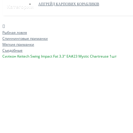
АПГРЕЙД КАРПОВИХ КОРАБЛИКІВ
Категории
Рыбная ловля
Спиннинговые приманки
Мягкие приманки
Съедобные
Силікон Keitech Swing Impact Fat 3.3" EA#23 Mystic Chartreuse 1шт
ДОПОМОГА ЗСУ
ПРИКОРМОЧНІ КОРАБЛИКИ