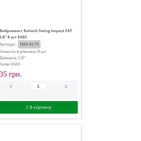
Виброхвост Keitech Swing Impact FAT
2.8'' 8 шт EA03
Артикул:
1551.01.71
Кількість в упаковці: 8 шт
Довжина: 2.8''
Колір: EA03
35 грн.
В корзину