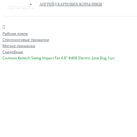
АПГРЕЙД КАРПОВИХ КОРАБЛИКІВ
Категории
Рыбная ловля
Спиннинговые приманки
Мягкие приманки
Съедобные
Силікон Keitech Swing Impact Fat 4.8" #408 Electric June Bug 1шт
ДОПОМОГА ЗСУ
ПРИКОРМОЧНІ КОРАБЛИКИ