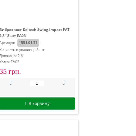
Виброхвост Keitech Swing Impact FAT
2.8'' 8 шт EA03
Артикул:
1551.01.71
Кількість в упаковці: 8 шт
Довжина: 2.8''
Колір: EA03
35 грн.
В корзину