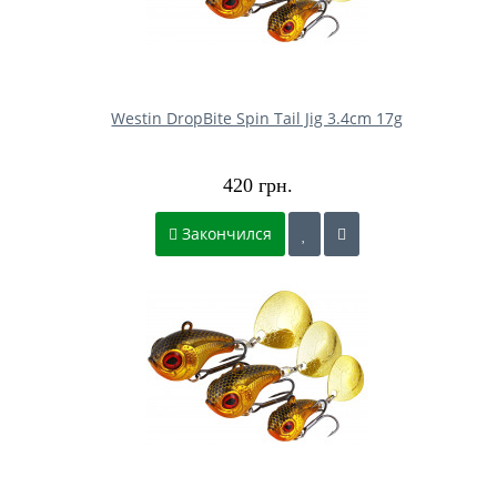
Westin DropBite Spin Tail Jig 3.4cm 17g
420 грн.
Закончился