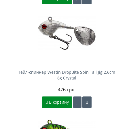
Тейл-спиннер Westin DropBite Spin Tail Jig 2.6cm
8g Crystal
476 грн.
В корзину