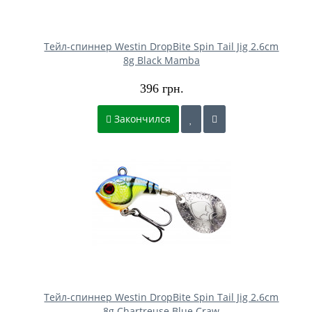
Тейл-спиннер Westin DropBite Spin Tail Jig 2.6cm
8g Black Mamba
396 грн.
Закончился
Тейл-спиннер Westin DropBite Spin Tail Jig 2.6cm
8g Chartreuse Blue Craw