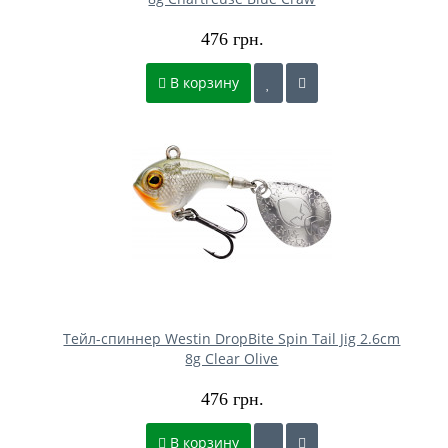
476 грн.
В корзину
Тейл-спиннер Westin DropBite Spin Tail Jig 2.6cm
8g Clear Olive
476 грн.
В корзину