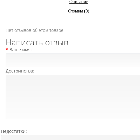
Описание
Отзывы (0)
Нет отзывов об этом товаре.
Написать отзыв
Ваше имя:
Достоинства:
Недостатки: