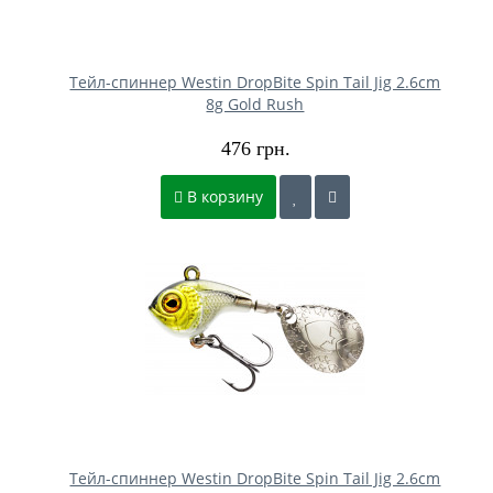
Тейл-спиннер Westin DropBite Spin Tail Jig 2.6cm
8g Gold Rush
476 грн.
В корзину
Тейл-спиннер Westin DropBite Spin Tail Jig 2.6cm