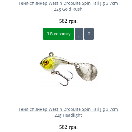
Тейл-спиннер Westin DropBite Spin Tail Jig 3.7cm
22g Gold Rush
582 грн.
В корзину
Тейл-спиннер Westin DropBite Spin Tail Jig 3.7cm
22g Headlight
582 грн.