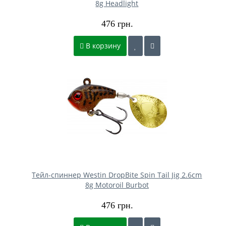
8g Headlight
476 грн.
В корзину
Тейл-спиннер Westin DropBite Spin Tail Jig 2.6cm
8g Motoroil Burbot
476 грн.