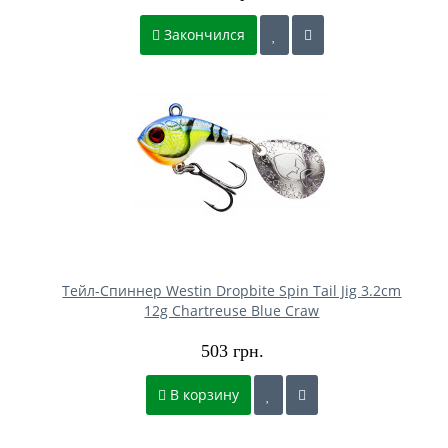
Закончился
Тейл-Спиннер Westin Dropbite Spin Tail Jig 3.2cm
12g Chartreuse Blue Craw
503 грн.
В корзину