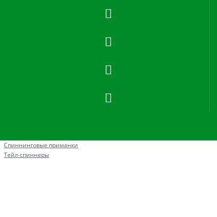
Рыбная ловля
Спиннинговые приманки
Тейл-спиннеры