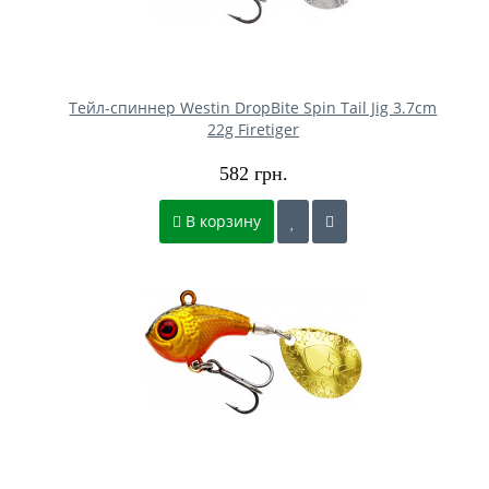
Тейл-спиннер Westin DropBite Spin Tail Jig 3.7cm
22g Firetiger
582 грн.
В корзину