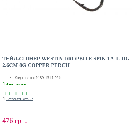
ТЕЙЛ-СПІНЕР WESTIN DROPBITE SPIN TAIL JIG
2.6CM 8G COPPER PERCH
Код товара:
P189-1314-026
В наличии
Оставить отзыв
476 грн.