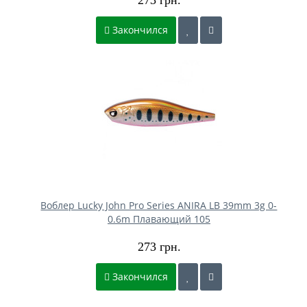
Закончился
Воблер Lucky John Pro Series ANIRA LB 39mm 3g 0-
0.6m Плавающий 105
273 грн.
Закончился