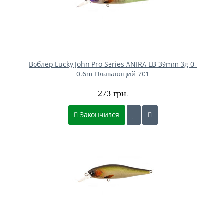
Воблер Lucky John Pro Series ANIRA LB 39mm 3g 0-
0.6m Плавающий 701
273 грн.
Закончился