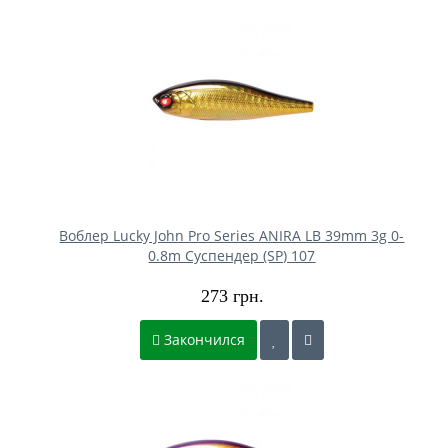
Воблер Lucky John Pro Series ANIRA LB 39mm 3g 0-
0.8m Cуспендер (SP) 107
273 грн.
Закончился