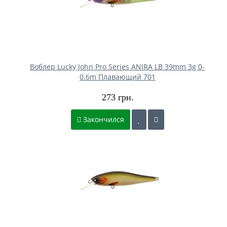
Воблер Lucky John Pro Series ANIRA LB 39mm 3g 0-
0.6m Плавающий 701
273 грн.
Закончился