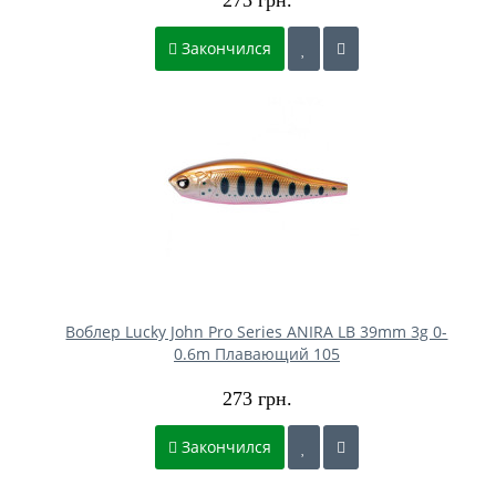
Закончился
Воблер Lucky John Pro Series ANIRA LB 39mm 3g 0-
0.6m Плавающий 105
273 грн.
Закончился