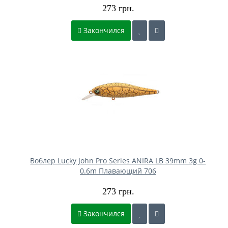
273 грн.
Закончился
Воблер Lucky John Pro Series ANIRA LB 39mm 3g 0-
0.6m Плавающий 706
273 грн.
Закончился