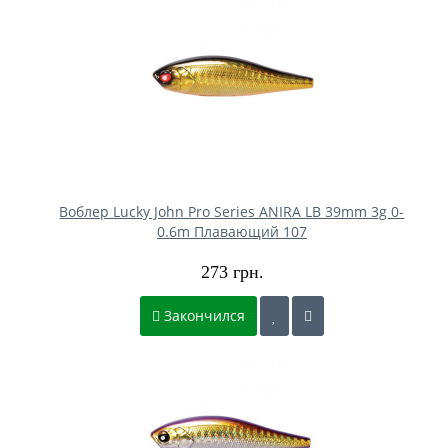
Воблер Lucky John Pro Series ANIRA LB 39mm 3g 0-
0.6m Плавающий 107
273 грн.
Закончился