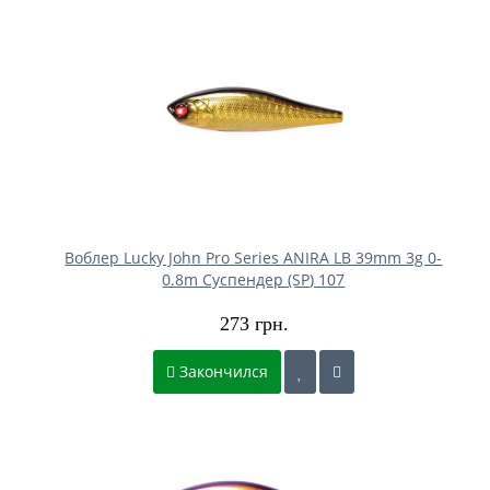
Воблер Lucky John Pro Series ANIRA LB 39mm 3g 0-
0.8m Cуспендер (SP) 107
273 грн.
Закончился