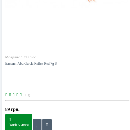
Модель:
1312592
Блешня Abu Garcia Reflex Red 7g S
0
89 грн.
Закінчився