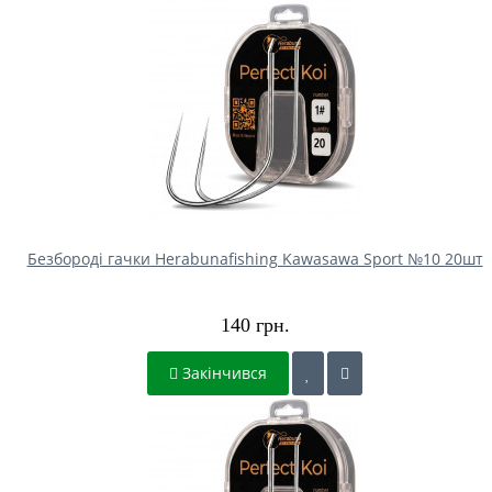
Безбороді гачки Herabunafishing Kawasawa Sport №10 20шт
140 грн.
Закінчився