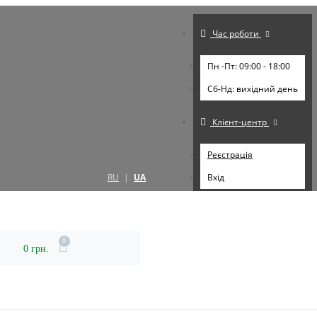
Час роботи
Пн -Пт: 09:00 - 18:00
Cб-Нд: вихідний день
Клієнт-центр
Реєстрація
RU
|
UA
Вхід
0
0 грн.