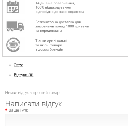
14 днів на повернення,
100% відшкодування
відповідно до законодавства
Безкоштовна доставка для
замовлень понад 1000 гривень
та передоплати
Тільки оригінальні
та якісні товари
відомих брендів
Опис
Відгуки (0)
Немає відгуків про цей товар.
Написати відгук
Ваше ім’я: