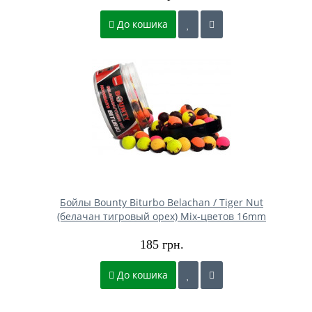
До кошика
Бойлы Bounty Biturbo Belachan / Tiger Nut
(белачан тигровый орех) Mix-цветов 16mm
185 грн.
До кошика