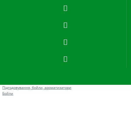
Рибна ловля
Підгодовування, бойли, ароматизатори
Бойли