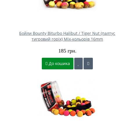
Бойли Bounty Biturbo Halibut / Tiger Nut (палтус
тигровий горіх) Mix-кольорів 16mm
185 грн.
До кошика