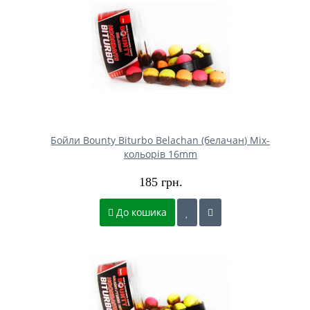
Бойли Bounty Biturbo Belachan (белачан) Mix-
кольорів 16mm
185 грн.
До кошика