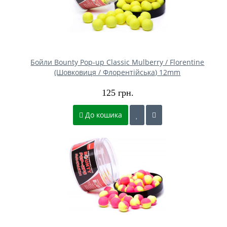
Бойли Bounty Pop-up Classic Mulberry / Florentine
(Шовковиця / Флорентійська) 12mm
125 грн.
До кошика