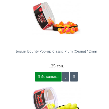
Бойли Bounty Pop-up Classic Plum (Слива) 12mm
125 грн.
До кошика