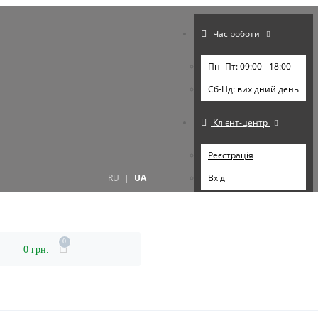
Час роботи
Пн -Пт: 09:00 - 18:00
Cб-Нд: вихідний день
Клієнт-центр
Реєстрація
RU
|
UA
Вхід
0
0 грн.