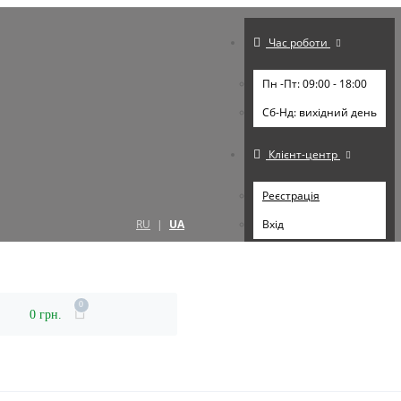
Час роботи
Пн -Пт: 09:00 - 18:00
Cб-Нд: вихідний день
Клієнт-центр
Реєстрація
RU
|
UA
Вхід
0
0 грн.