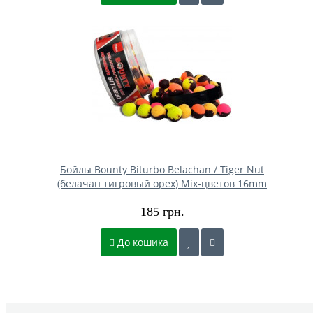
Бойлы Bounty Biturbo Belachan / Tiger Nut
(белачан тигровый орех) Mix-цветов 16mm
185 грн.
До кошика