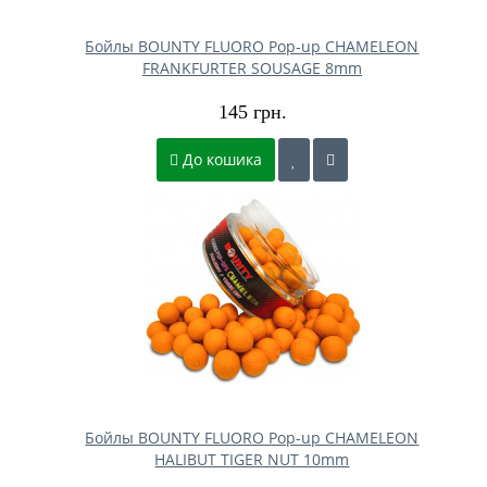
Бойлы BOUNTY FLUORO Pop-up CHAMELEON
FRANKFURTER SOUSAGE 8mm
145 грн.
До кошика
Бойлы BOUNTY FLUORO Pop-up CHAMELEON
HALIBUT TIGER NUT 10mm