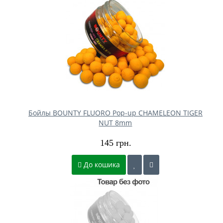
Бойлы BOUNTY FLUORO Pop-up CHAMELEON TIGER
NUT 8mm
145 грн.
До кошика