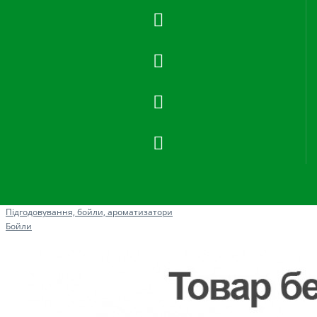
Рибна ловля
Підгодовування, бойли, ароматизатори
Бойли