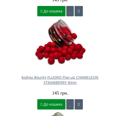
До кошика
Бойлы Bounty FLUORO Pop-up CHAMELEON
STRAWBERRY 8mm
145 грн.
До кошика