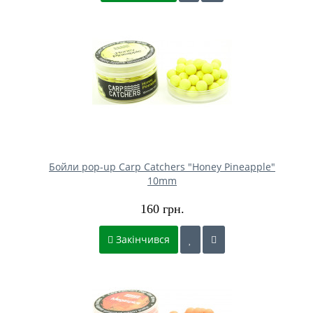
Бойли pop-up Carp Catchers "Honey Pineapple"
10mm
160 грн.
Закінчився