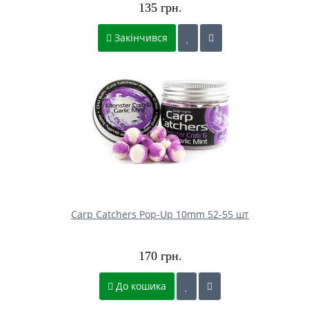
135 грн.
Закінчився
Carp Catchers Pop-Up 10mm 52-55 шт
170 грн.
До кошика