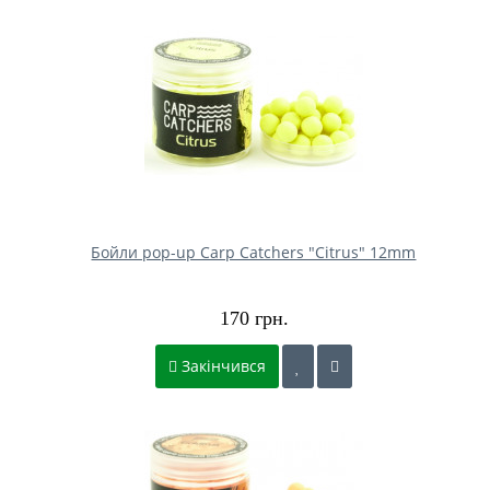
Бойли pop-up Carp Catchers "Citrus" 12mm
170 грн.
Закінчився