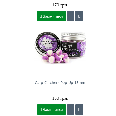
170 грн.
Закінчився
Carp Catchers Pop-Up 15mm
150 грн.
Закінчився