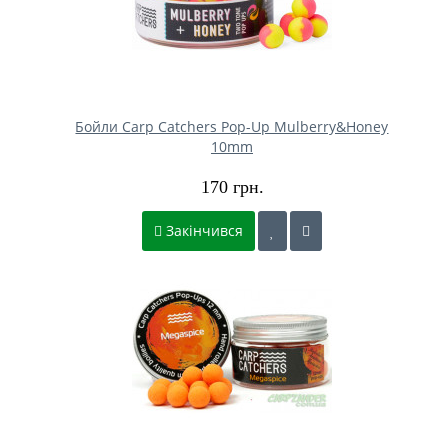
Бойли Carp Catchers Pop-Up Mulberry&Honey
10mm
170 грн.
Закінчився