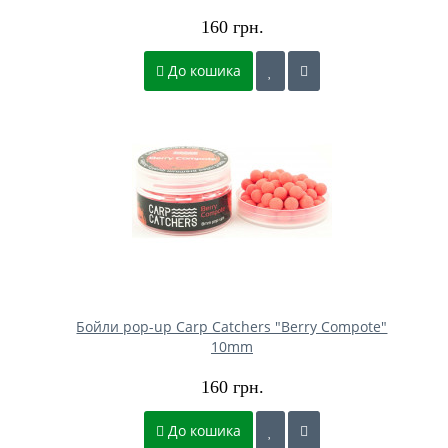
160 грн.
До кошика
Бойли pop-up Carp Catchers "Berry Compote"
10mm
160 грн.
До кошика