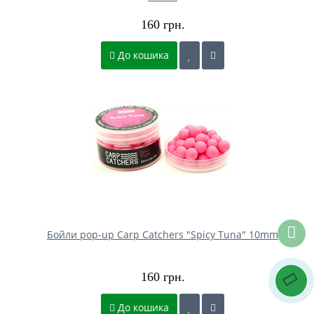
160 грн.
До кошика
Бойли pop-up Carp Catchers "Spicy Tuna" 10mm
160 грн.
До кошика