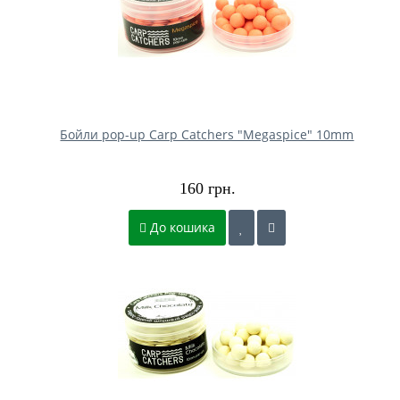
Бойли pop-up Carp Catchers "Megaspice" 10mm
160 грн.
До кошика