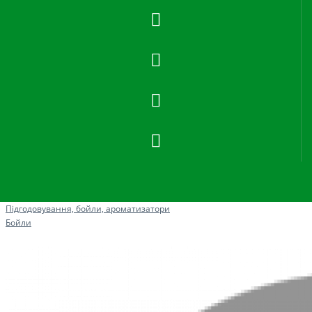
Рибна ловля
Підгодовування, бойли, ароматизатори
Бойли