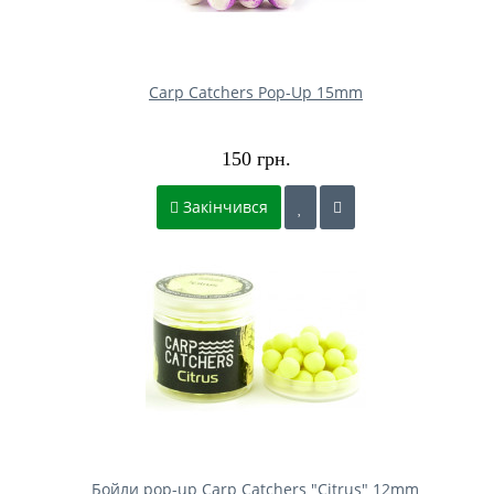
Carp Catchers Pop-Up 15mm
150 грн.
Закінчився
Бойли pop-up Carp Catchers "Citrus" 12mm