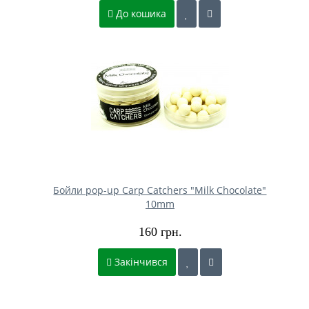
До кошика
Бойли pop-up Carp Catchers "Milk Chocolate"
10mm
160 грн.
Закінчився