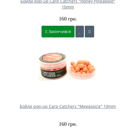
Бойли pop-up Carp Catchers "Honey Pineapple"
10mm
160 грн.
Закінчився
Бойли pop-up Carp Catchers "Megaspice" 10mm
160 грн.