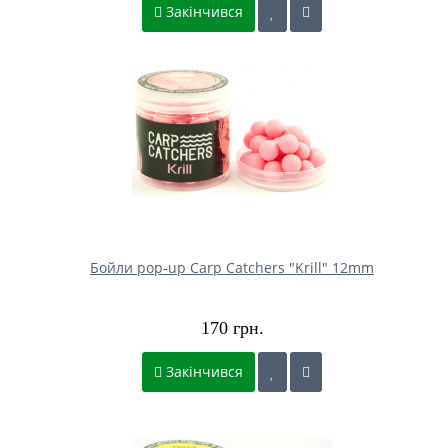
Закінчився
Бойли pop-up Carp Catchers "Krill" 12mm
170 грн.
Закінчився