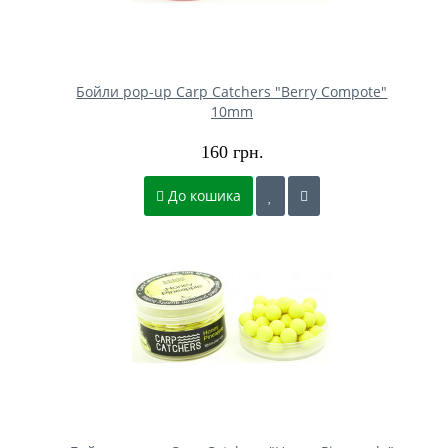
Бойли pop-up Carp Catchers "Berry Compote"
10mm
160 грн.
До кошика