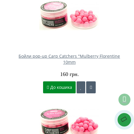
Бойли pop-up Carp Catchers "Mulberry Florentine
10mm
160 грн.
До кошика