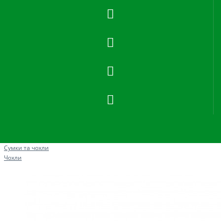
Рибна ловля
Сумки та чохли
Чохли