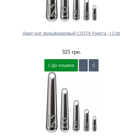
Джиг-риг вольфрамовый COSTA Ракета -12.0g
325 грн.
До кошика