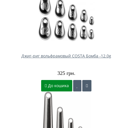
Джиг-риг вольфрамовый COSTA Бомба -12.0g
325 грн.
До кошика