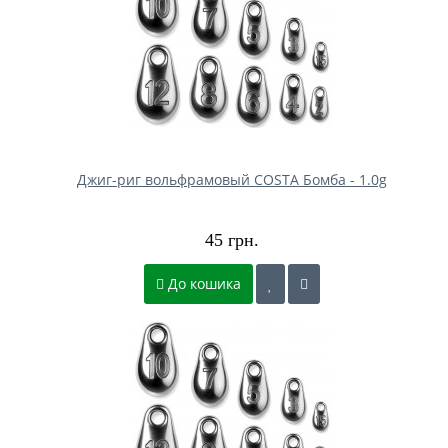
Джиг-риг вольфрамовый COSTA Бомба - 1.0g
45 грн.
До кошика