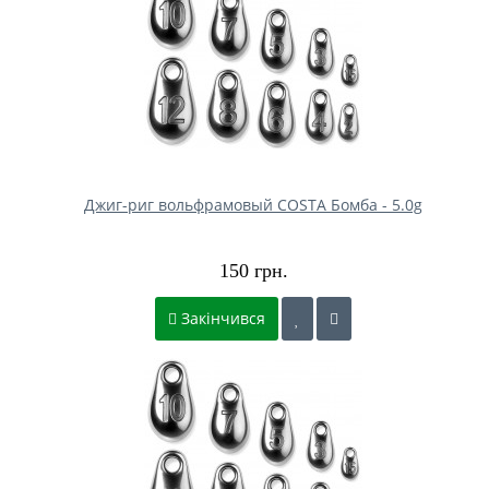
Джиг-риг вольфрамовый COSTA Бомба - 5.0g
150 грн.
Закінчився