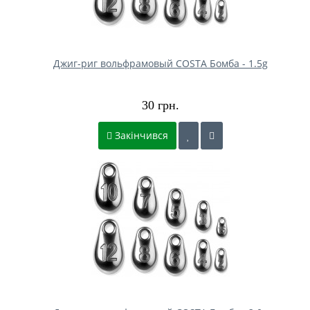
Джиг-риг вольфрамовый COSTA Бомба - 1.5g
30 грн.
Закінчився