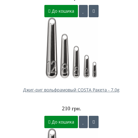
До кошика
Джиг-риг вольфрамовый COSTA Ракета - 7.0g
210 грн.
До кошика