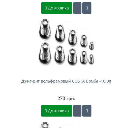
До кошика
Джиг-риг вольфрамовый COSTA Бомба -10.0g
270 грн.
До кошика