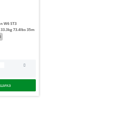
n W6 ST3
33.3kg 73.4lbs 35m
5
ошика