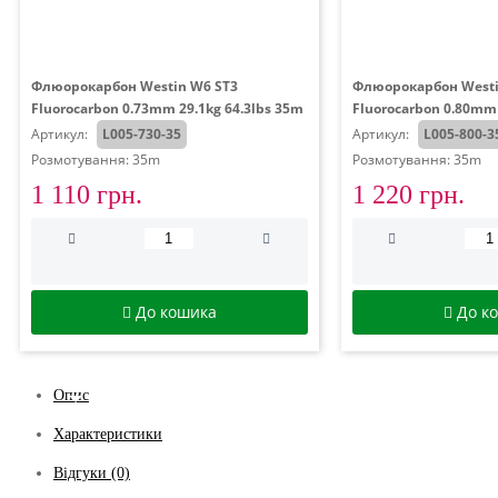
Флюорокарбон Westin W6 ST3
Флюорокарбон Westi
Fluorocarbon 0.73mm 29.1kg 64.3lbs 35m
Fluorocarbon 0.80mm 
Артикул:
L005-730-35
Артикул:
L005-800-3
Розмотування: 35m
Розмотування: 35m
1 110 грн.
1 220 грн.
До кошика
До к
Опис
Характеристики
Відгуки (0)