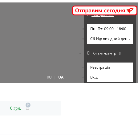
Час роботи
Пн -Пт: 09:00 - 18:00
Cб-Нд: вихідний день
Клієнт-центр
Реєстрація
RU
|
UA
Вхід
0
0 грн.