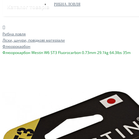
РИБНА ЛОВЛЯ
Каталог товарів
Рибна ловля
Ліски, шнури, повідкові матеріали
Флюорокарбон
Флюорокарбон Westin W6 ST3 Fluorocarbon 0.73mm 29.1kg 64.3lbs 35m