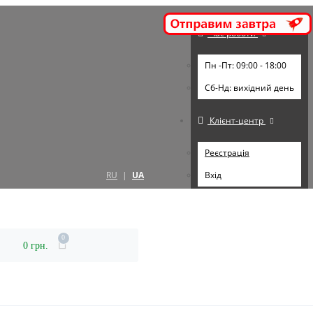
Час роботи
Пн -Пт: 09:00 - 18:00
Cб-Нд: вихідний день
Клієнт-центр
Реєстрація
RU
|
UA
Вхід
0
0 грн.