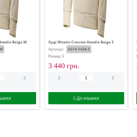
Hoodie Beige M
Худі Westin Crecraw Hoodie Beige S
-M
Артикул:
A314-1426-S
Розмір: S
3 440 грн.
ошика
До кошика