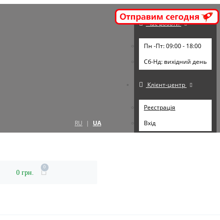
Час роботи
Пн -Пт: 09:00 - 18:00
Cб-Нд: вихідний день
Клієнт-центр
Реєстрація
RU
|
UA
Вхід
0
0 грн.