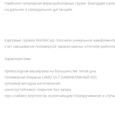
Наиболее популярная форм рыболовных грузил. Благодаря налич
на дальних и сверхдальних дистанциях.
Карповые грузила World4Carp получили уникальное камуфляжно
счет смешивания полимерной окраски разных оттенков рыболов
Характеристики:
превосходная маскировка на большинстве типов дна
полимерная покраска CAMO SILT (КАМУФЛЯЖНЫЙ ИЛ)
литьевой методом изготовления
износоустойчивое покрытие без запаха
груз снабжен вертлюгом, исключающим перекручивание и спуты