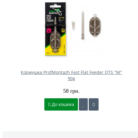
Кормушка ProfMontazh Fast Flat Feeder QTS "M"
90g
58 грн.
До кошика