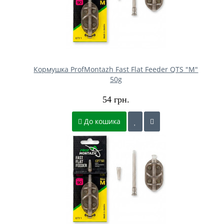
Кормушка ProfMontazh Fast Flat Feeder QTS "M"
50g
54 грн.
До кошика