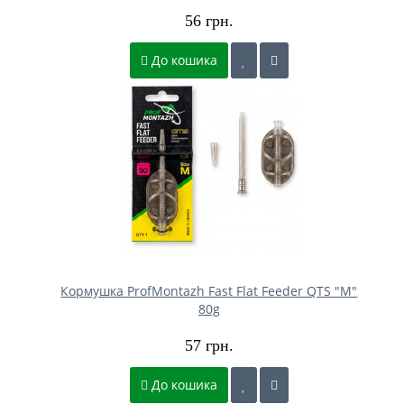
56 грн.
До кошика
Кормушка ProfMontazh Fast Flat Feeder QTS "M"
80g
57 грн.
До кошика