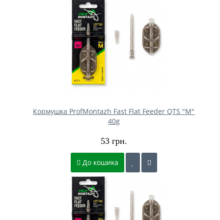
Кормушка ProfMontazh Fast Flat Feeder QTS "M"
40g
53 грн.
До кошика