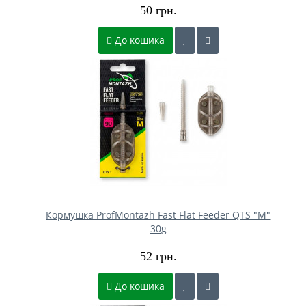
50 грн.
До кошика
Кормушка ProfMontazh Fast Flat Feeder QTS "M"
30g
52 грн.
До кошика