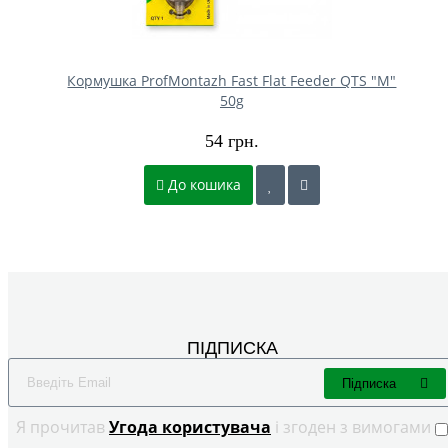
Кормушка ProfMontazh Fast Flat Feeder QTS "M"
50g
54 грн.
До кошика
ПІДПИСКА
Підписка
Я прочитав
Угода користувача
і згоден з вимогами