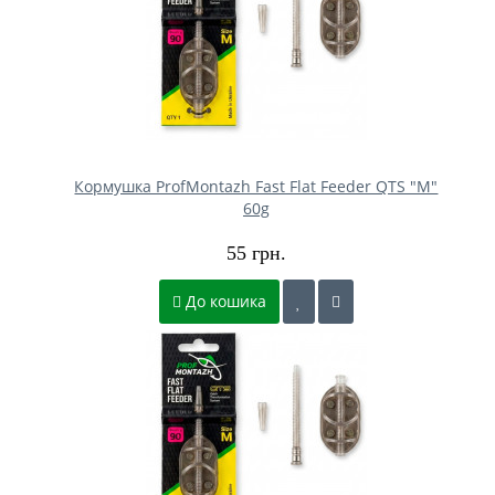
Кормушка ProfMontazh Fast Flat Feeder QTS "M"
60g
55 грн.
До кошика