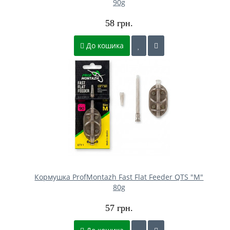
90g
58 грн.
До кошика
Кормушка ProfMontazh Fast Flat Feeder QTS "M"
80g
57 грн.