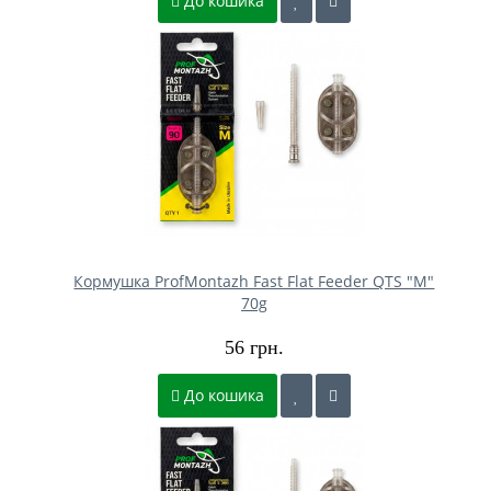
До кошика
Кормушка ProfMontazh Fast Flat Feeder QTS "M"
70g
56 грн.
До кошика