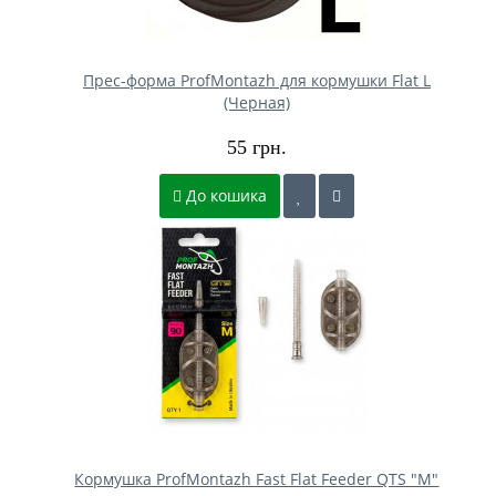
Прес-форма ProfMontazh для кормушки Flat L
(Черная)
55 грн.
До кошика
Кормушка ProfMontazh Fast Flat Feeder QTS "M"