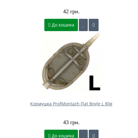
42 грн.
До кошика
Кормушка ProfMontazh Flat Boyle L 80g
43 грн.
До кошика