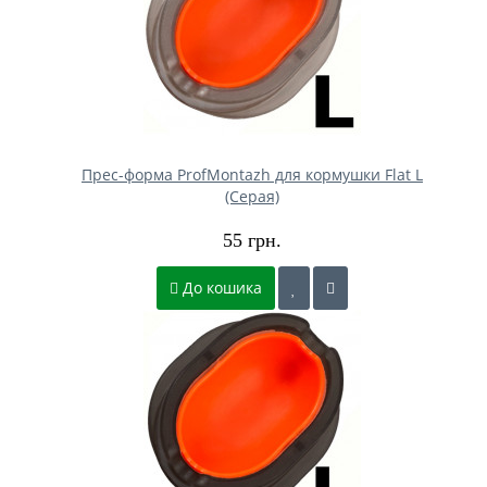
Прес-форма ProfMontazh для кормушки Flat L
(Серая)
55 грн.
До кошика