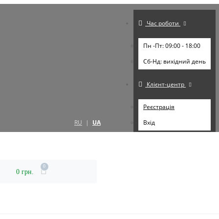
Час роботи
Пн -Пт: 09:00 - 18:00
Cб-Нд: вихідний день
Клієнт-центр
Реєстрація
RU
|
UA
Вхід
0
0 грн.