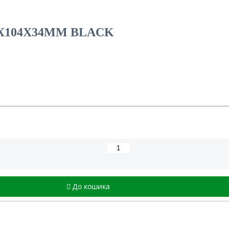
7X104X34MM BLACK
До кошика