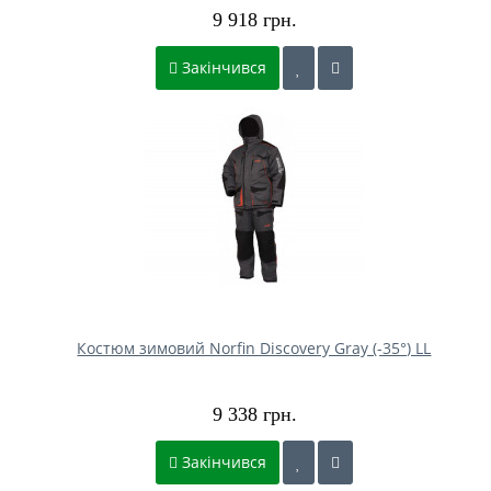
9 918 грн.
Закінчився
Костюм зимовий Norfin Discovery Gray (-35°) LL
9 338 грн.
Закінчився