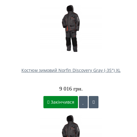
Костюм зимовий Norfin Discovery Gray (-35°) XL
9 016 грн.
Закінчився