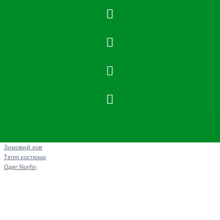
Рибна ловля
Зимовий лов
Теплі костюми
Одяг Norfin