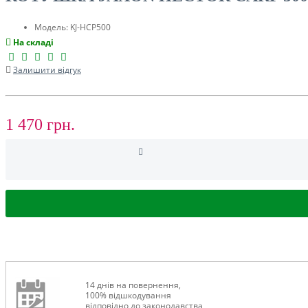
ТУРИЗМ
Модель:
KJ-HCP500
На складі
Залишити відгук
1 470 грн.
РОЗПРОДАЖ ДО -50%
14 днів на повернення,
100% відшкодування
відповідно до законодавства