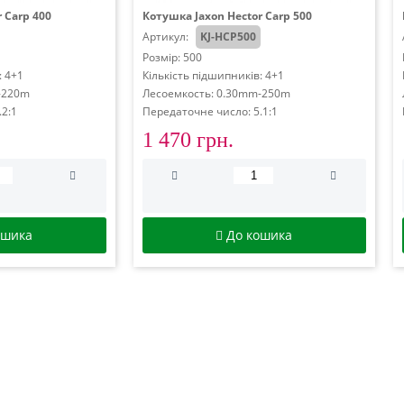
 Carp 400
Котушка Jaxon Hector Carp 500
Артикул:
KJ-HCP500
Розмір: 500
: 4+1
Кількість підшипників: 4+1
-220m
Лесоемкость: 0.30mm-250m
.2:1
Передаточне число: 5.1:1
1 470 грн.
ошика
До кошика