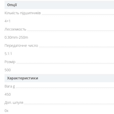
Опції
Кількість підшипників
4+1
Лесоемкость
0.30mm-250m
Передаточне число
5.1:1
Розмір
500
Характеристики
Вага g
450
Доп. шпуля
0x