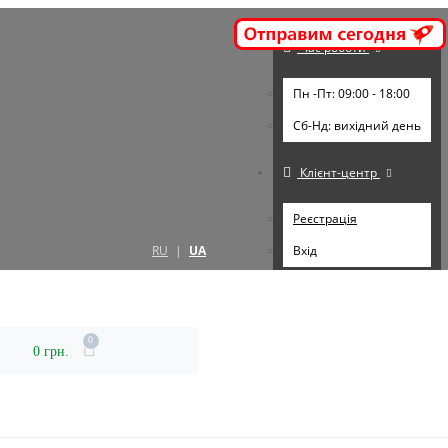
Час роботи
Пн -Пт: 09:00 - 18:00
Cб-Нд: вихідний день
Клієнт-центр
Реєстрація
RU
|
UA
Вхід
0
0 грн.