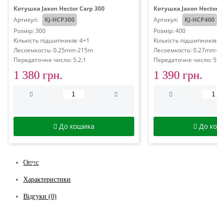
Котушка Jaxon Hector Carp 300
Котушка Jaxon Hector
Артикул:
KJ-HCP300
Артикул:
KJ-HCP400
Розмір: 300
Розмір: 400
Кількість підшипників: 4+1
Кількість підшипників
Лесоемкость: 0.25mm-215m
Лесоемкость: 0.27mm
Передаточне число: 5.2:1
Передаточне число: 5
1 380 грн.
1 390 грн.
До кошика
До к
Опис
Характеристики
Відгуки (0)