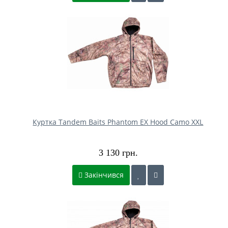
Куртка Tandem Baits Phantom EX Hood Camo XXL
3 130 грн.
Закінчився