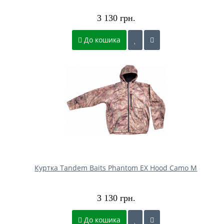
3 130 грн.
До кошика
Куртка Tandem Baits Phantom EX Hood Camo M
3 130 грн.
До кошика