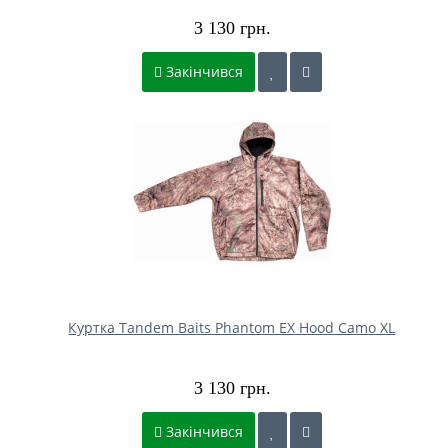
3 130 грн.
Закінчився
Куртка Tandem Baits Phantom EX Hood Camo XL
3 130 грн.
Закінчився