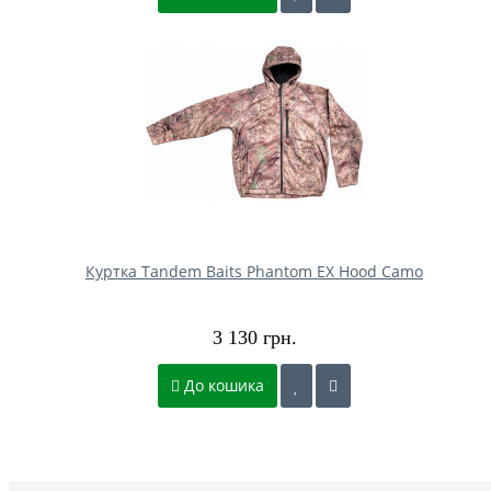
Куртка Tandem Baits Phantom EX Hood Camo
3 130 грн.
До кошика