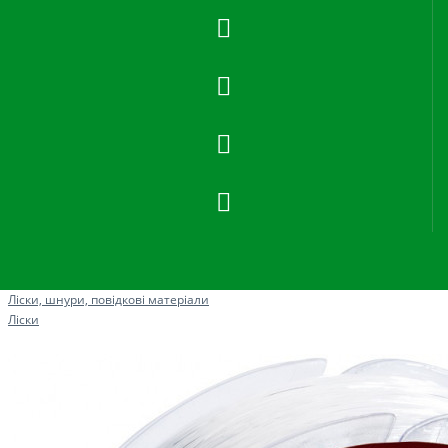
Рибна ловля
Ліски, шнури, повідкові матеріали
Ліски