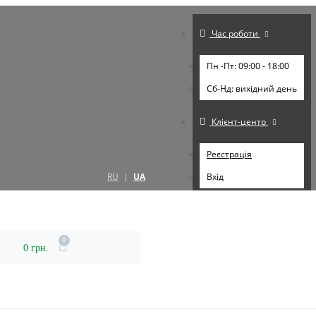
Час роботи
Пн -Пт: 09:00 - 18:00
Cб-Нд: вихідний день
Клієнт-центр
Реєстрація
RU
|
UA
Вхід
0
0 грн.