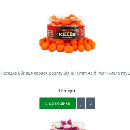
Насадка Вбивця карася Bounty Big 8/10mm Acid Pear (кисла груш
125 грн.
До кошика