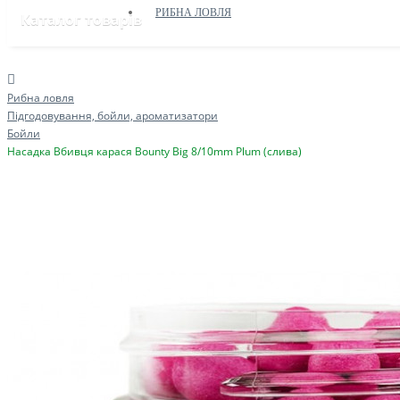
РИБНА ЛОВЛЯ
Каталог товарів
Рибна ловля
Підгодовування, бойли, ароматизатори
Бойли
Насадка Вбивця карася Bounty Big 8/10mm Plum (слива)