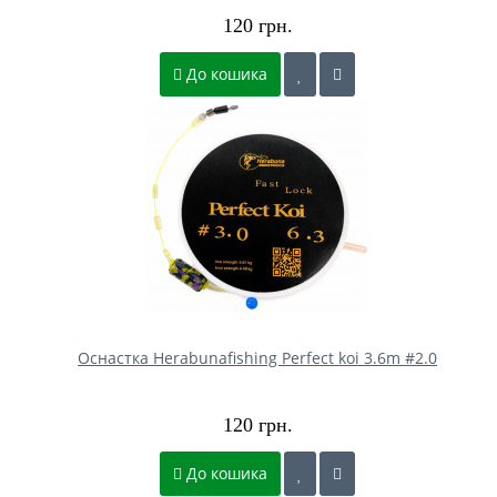
120 грн.
До кошика
Оснастка Herabunafishing Perfect koі 3.6m #2.0
120 грн.
До кошика