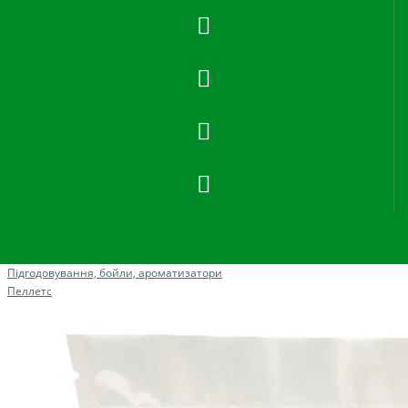
Рибна ловля
Підгодовування, бойли, ароматизатори
Пеллетс