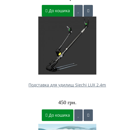
До кошика
Подставка для удилищ Siechi LUX 2.4m
450 грн.
До кошика