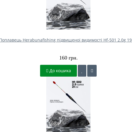
Поплавець Herabunafishing підвищеної видимості Hf-501 2.0g 1
160 грн.
До кошика