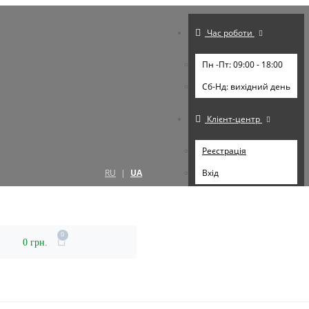
Час роботи
Пн -Пт: 09:00 - 18:00
Cб-Нд: вихідний день
Клієнт-центр
Реєстрація
RU
|
UA
Вхід
0
0 грн.