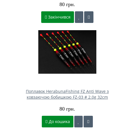
80 грн.
Закінчився
Поплавок HerabunaFishing FZ Anti Wave з
ковзаючою бобишкою FZ-03 # 2.0g 32cm
80 грн.
До кошика