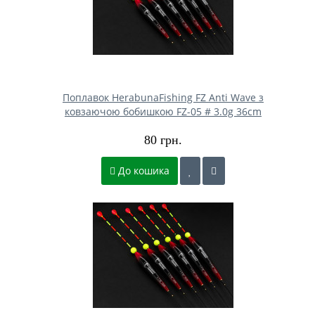
Поплавок HerabunaFishing FZ Anti Wave з
ковзаючою бобишкою FZ-05 # 3.0g 36cm
80 грн.
До кошика