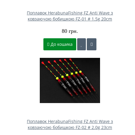
Поплавок HerabunaFishing FZ Anti Wave з
ковзаючою бобишкою FZ-01 # 1.5g 20cm
80 грн.
До кошика
Поплавок HerabunaFishing FZ Anti Wave з
ковзаючою бобишкою FZ-02 # 2.0g 23cm