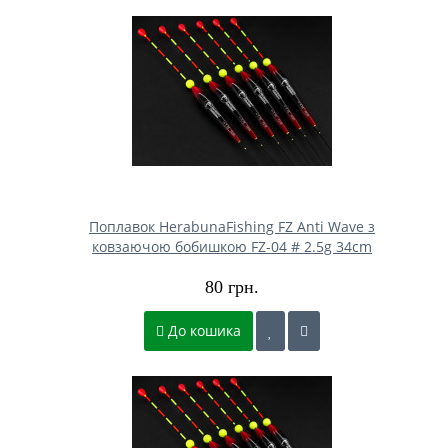
Поплавок HerabunaFishing FZ Anti Wave з
ковзаючою бобишкою FZ-04 # 2.5g 34cm
80 грн.
До кошика