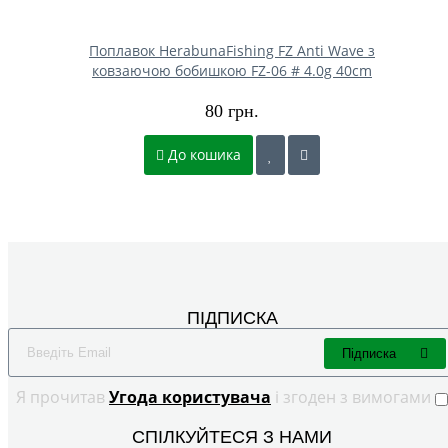
Поплавок HerabunaFishing FZ Anti Wave з
ковзаючою бобишкою FZ-06 # 4.0g 40cm
80 грн.
До кошика
ПІДПИСКА
Підписка
Я прочитав
Угода користувача
і згоден з вимогами
СПІЛКУЙТЕСЯ З НАМИ