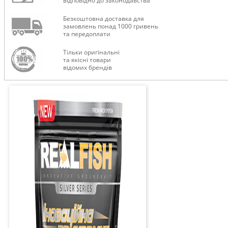
відповідно до законодавства
Безкоштовна доставка для
замовлень понад 1000 гривень
та передоплати
Тільки оригінальні
та якісні товари
відомих брендів