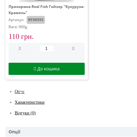
Прикормка Real Fish Гейзер "Кукуруза-
Крамель"
Артикул:
RF00593
Вага: 900g
110 грн.
До кошика
Опис
Характеристики
Відгуки (0)
Опції