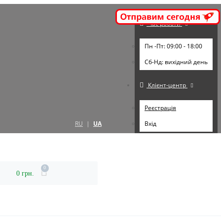
Час роботи
Пн -Пт: 09:00 - 18:00
Cб-Нд: вихідний день
Клієнт-центр
Реєстрація
RU
|
UA
Вхід
0
0 грн.