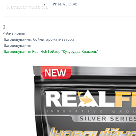
РИБНА ЛОВЛЯ
Каталог товарів
Рибна ловля
Підгодовування, бойли, ароматизатори
Підгодовування
Підгодовування Real Fish Гейзер "Кукурудза-Крамель"