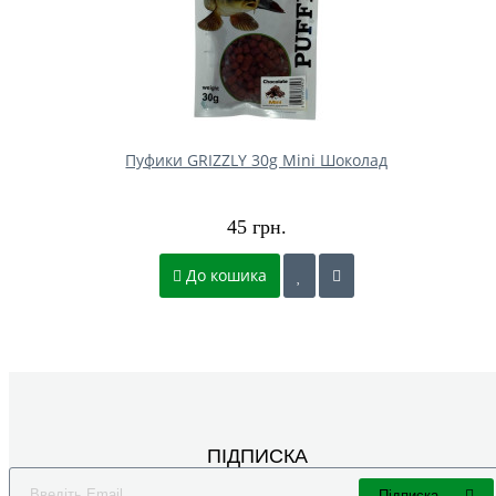
Пуфики GRIZZLY 30g Mini Шоколад
45 грн.
До кошика
ПІДПИСКА
Підписка