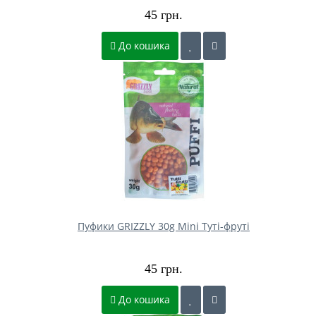
45 грн.
До кошика
Пуфики GRIZZLY 30g Mini Туті-фруті
45 грн.
До кошика