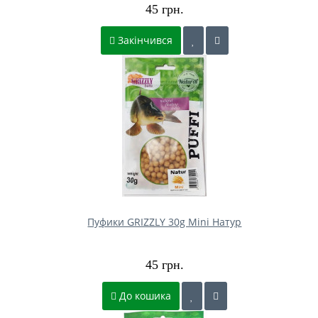
45 грн.
Закінчився
Пуфики GRIZZLY 30g Mini Натур
45 грн.
До кошика