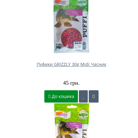
Пуфики GRIZZLY 30g Midi Часник
45 грн.
До кошика