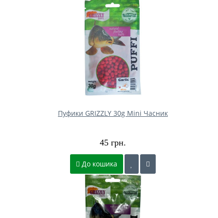
Пуфики GRIZZLY 30g Mini Часник
45 грн.
До кошика