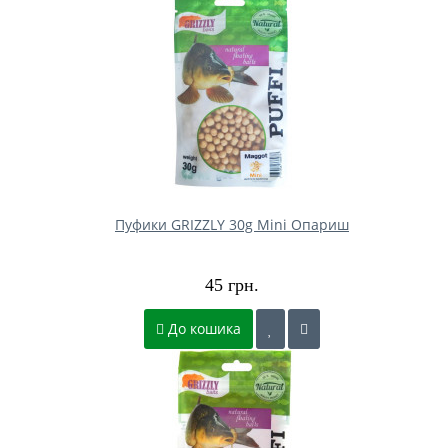
Пуфики GRIZZLY 30g Mini Опариш
45 грн.
До кошика