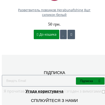
Разветвитель поводков Herabunafishing 8шт
силикон белый
50 грн.
До кошика
ПІДПИСКА
Підписка
Я прочитав
Угода користувача
і згоден з вимогами
СПІЛКУЙТЕСЯ З НАМИ