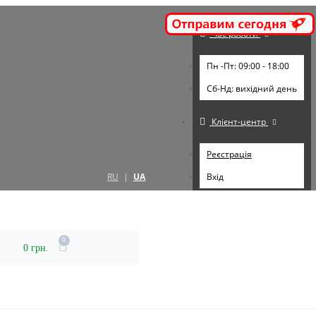
Час роботи
Пн -Пт: 09:00 - 18:00
Cб-Нд: вихідний день
Клієнт-центр
Реєстрація
RU
|
UA
Вхід
0
0 грн.