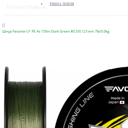
РИБНА ЛОВЛЯ
Каталог товарів
Шнур Favorite U1 PE 4x 150m Dark Green #0.5/0.121mm 7lb/3.0kg