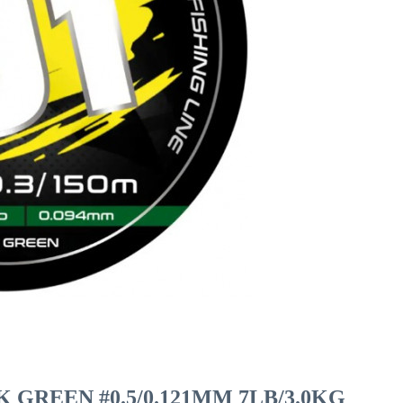
 GREEN #0.5/0.121MM 7LB/3.0KG