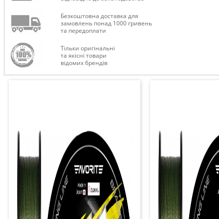
Безкоштовна доставка для
замовлень понад 1000 гривень
та передоплати
Тільки оригінальні
та якісні товари
відомих брендів