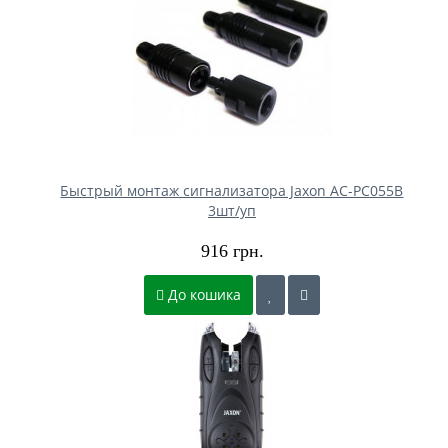
Быстрый монтаж сигнализатора Jaxon AC-PC055B
3шт/уп
916 грн.
До кошика