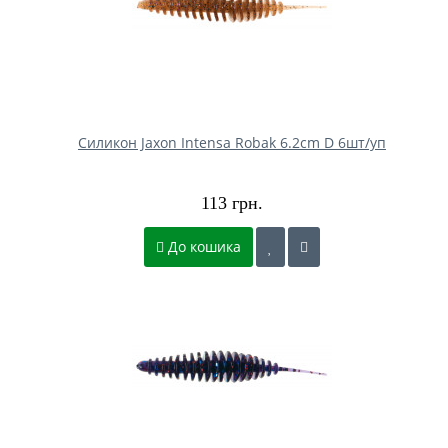
Силикон Jaxon Intensa Robak 6.2cm D 6шт/уп
113 грн.
До кошика