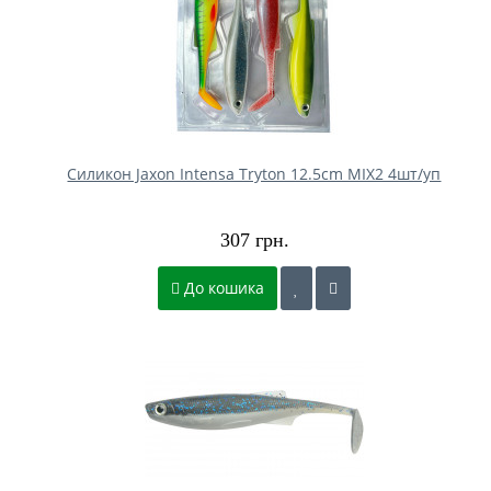
Силикон Jaxon Intensa Tryton 12.5cm MIX2 4шт/уп
307 грн.
До кошика