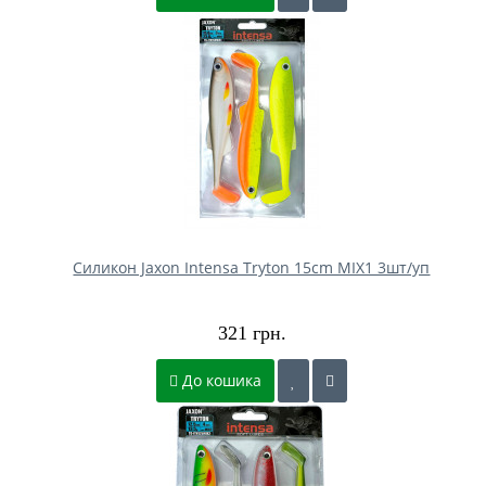
Силикон Jaxon Intensa Tryton 15cm MIX1 3шт/уп
321 грн.
До кошика