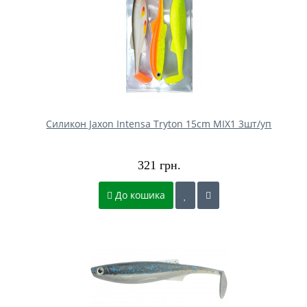
Силикон Jaxon Intensa Tryton 15cm MIX1 3шт/уп
321 грн.
До кошика