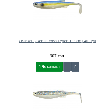
Силикон Jaxon Intensa Tryton 12.5cm J 4шт/уп
307 грн.
До кошика