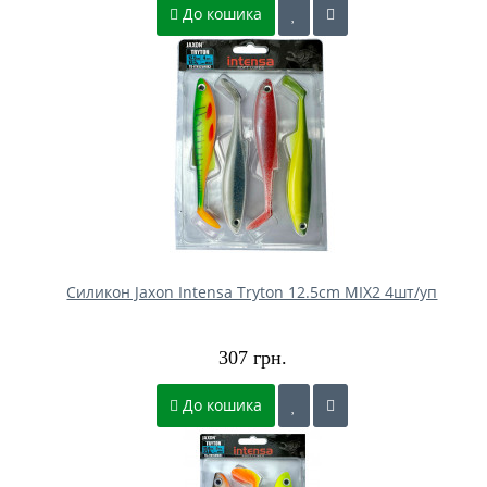
До кошика
Силикон Jaxon Intensa Tryton 12.5cm MIX2 4шт/уп
307 грн.
До кошика